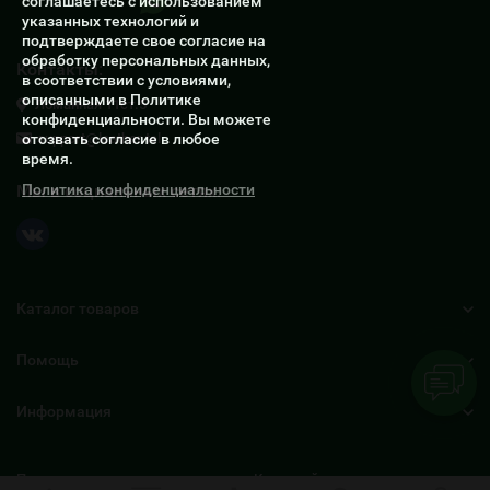
Написать в Whatsapp
соглашаетесь с использованием
указанных технологий и
подтверждаете свое согласие на
обработку персональных данных,
Контакты:
в соответствии с условиями,
описанными в Политике
Ломанная 11ст.5
конфиденциальности. Вы можете
отозвать согласие в любое
support@leather.tel
время.
Политика конфиденциальности
Мы в социальных сетях:
Каталог товаров
Помощь
Информация
Политика персональных данных
Карта сайта