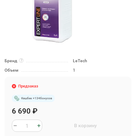
Бренд
LeTech
Объем
1
Предзаказ
Кешбек +
134
бонусов
6 690
₽
В корзину