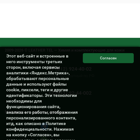
2009-2026 © LEATHER TEL — Химия и комплектующие для кожи
Этот веб-сайт и встроенные в
него инструменты третьих
сторон, включая сервисы
+7 (812) 924-40-02
аналитики «Яндекс.Метрика»,
Звонок бесплатный по РФ
обрабатывают персональные
данные и используют файлы
cookie, пиксели, теги и другие
+7 (911) 92-44-002
идентификаторы. Эти технологии
необходимы для
функционирования сайта,
Написать в мессенджеры:
анализа его работы, отображения
персонализированного контента,
итд, как описано в Политике
Написать в Telegram
конфиденциальности. Нажимая
на кнопку «Согласен», вы