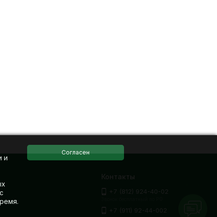
и и
Контакты
ых
+7 (812) 924-40-02
с
Звонок бесплатный по РФ
ремя.
+7 (911) 92-44-002