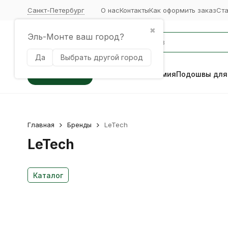
Санкт-Петербург
О нас
Контакты
Как оформить заказ
Ст
✖
Эль-Монте ваш город?
Да
Выбрать другой город
Каталог
Кожевенная химия
Подошвы для
Главная
Бренды
LeTech
LeTech
Каталог