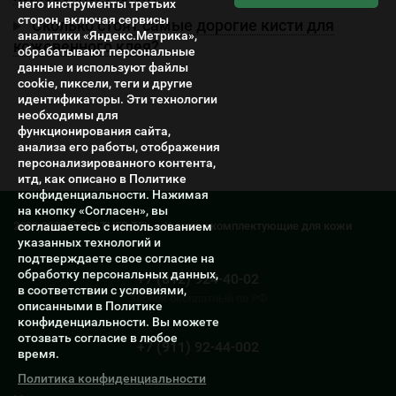
него инструменты третьих
сторон, включая сервисы
Сколько стоят самые дорогие кисти для
аналитики «Яндекс.Метрика»,
кожевенного клея?
обрабатывают персональные
данные и используют файлы
cookie, пиксели, теги и другие
идентификаторы. Эти технологии
необходимы для
функционирования сайта,
анализа его работы, отображения
персонализированного контента,
итд, как описано в Политике
конфиденциальности. Нажимая
на кнопку «Согласен», вы
2009-2026 © LEATHER TEL — Химия и комплектующие для кожи
соглашаетесь с использованием
указанных технологий и
подтверждаете свое согласие на
обработку персональных данных,
+7 (812) 924-40-02
в соответствии с условиями,
Звонок бесплатный по РФ
описанными в Политике
конфиденциальности. Вы можете
отозвать согласие в любое
+7 (911) 92-44-002
время.
Политика конфиденциальности