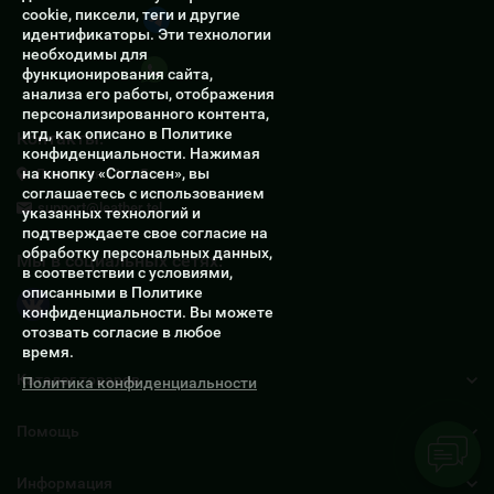
cookie, пиксели, теги и другие
Написать в Telegram
идентификаторы. Эти технологии
необходимы для
Написать в Whatsapp
функционирования сайта,
анализа его работы, отображения
персонализированного контента,
итд, как описано в Политике
Контакты:
конфиденциальности. Нажимая
на кнопку «Согласен», вы
Ломанная 11ст.5
соглашаетесь с использованием
support@leather.tel
указанных технологий и
подтверждаете свое согласие на
обработку персональных данных,
Мы в социальных сетях:
в соответствии с условиями,
описанными в Политике
конфиденциальности. Вы можете
отозвать согласие в любое
время.
Каталог товаров
Политика конфиденциальности
Помощь
Информация