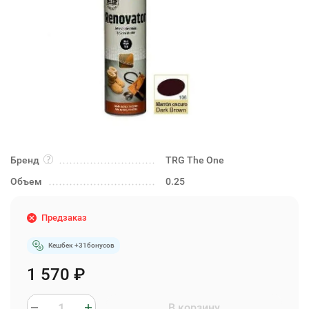
Бренд
TRG The One
Объем
0.25
Предзаказ
Кешбек +
31
бонусов
1 570
₽
В корзину