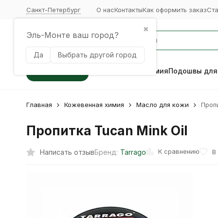
Санкт-Петербург
О нас
Контакты
Как оформить заказ
Ст
✖
Эль-Монте ваш город?
Да
Выбрать другой город
Каталог
Кожевенная химия
Подошвы для
Главная
Кожевенная химия
Масло для кожи
Пропи
Пропитка Tucan Mink Oil
К сравнению
Написать отзыв
В
Бренд:
Tarrago