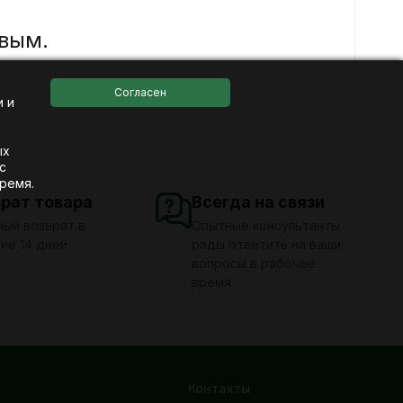
вым.
и и
ых
с
ремя.
врат товара
Всегда на связи
ый возврат в
Опытные консультанты
ие 14 дней
рады ответить на ваши
вопросы в рабочее
время
Контакты