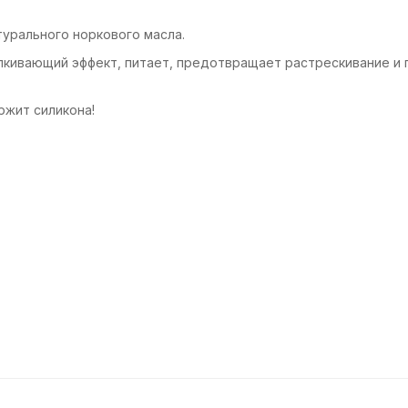
турального норкового масла.
лкивающий эффект, питает, предотвращает растрескивание и 
ржит силикона!