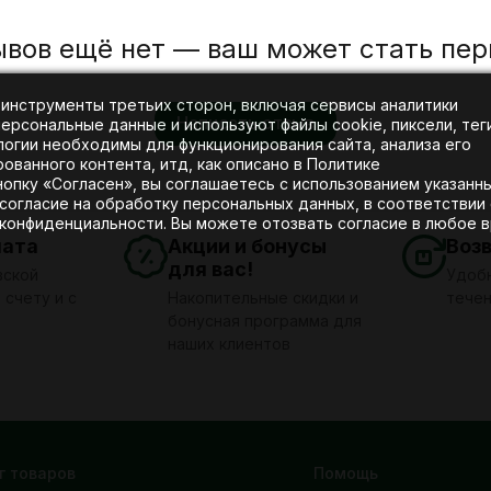
ывов ещё нет — ваш может стать пер
 инструменты третьих сторон, включая сервисы аналитики
Написать отзыв
рсональные данные и используют файлы cookie, пиксели, тег
логии необходимы для функционирования сайта, анализа его
ванного контента, итд, как описано в Политике
нопку «Согласен», вы соглашаетесь с использованием указанн
согласие на обработку персональных данных, в соответствии 
 конфиденциальности. Вы можете отозвать согласие в любое в
лата
Акции и бонусы
Воз
для вас!
вской
Удобн
 счету и с
Накопительные скидки и
течен
бонусная программа для
наших клиентов
г товаров
Помощь