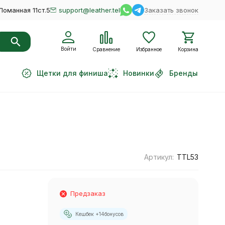
Ломанная 11ст.5
support@leather.tel
Заказать звонок
Войти
Сравнение
Избранное
Корзина
Щетки для финиша
Новинки
Бренды
Артикул:
TTL53
Предзаказ
Кешбек +
14
бонусов