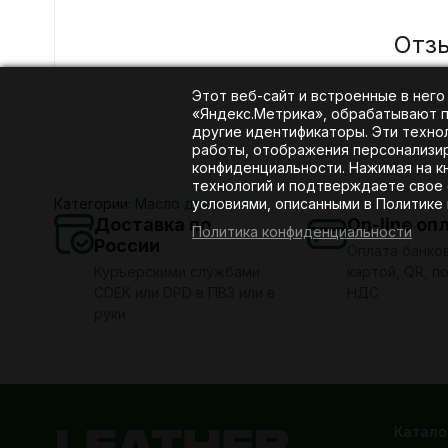
Отз
Этот веб-сайт и встроенные в него
«Яндекс.Метрика», обрабатывают пе
другие идентификаторы. Эти техно
работы, отображения персонализиро
конфиденциальности. Нажимая на к
технологий и подтверждаете свое 
условиями, описанными в Политике
Категории:
Масло для кожи
Доставка по
On-line оп
Политика конфиденциальности
России
Оплата банко
Курьерскими службами
картой, QR, по
CDEK или DPD в ПВЗ или в
НДС
руки
Катало