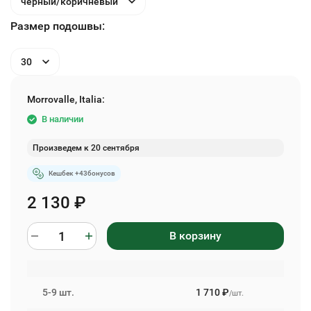
черный/коричневый
Размер подошвы:
30
Morrovalle, Italia:
В наличии
Произведем к 20 сентября
Кешбек +
43
бонусов
2 130
₽
В корзину
5-9 шт.
1 710
₽
/шт.