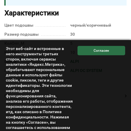
Характеристики
Цвет подошвы
черный/коричневый
Размер подошвы
30
КолОпт_М
5
Этот веб-сайт и встроенные в
КолОпт
10
него инструменты третьих
сторон, включая сервисы
Бренд
ALPI
аналитики «Яндекс.Метрика»,
обрабатывают персональные
Коллекция
ALPI OC SYSTEM
данные и используют файлы
cookie, пиксели, теги и другие
идентификаторы. Эти технологии
необходимы для
Отзывы
функционирования сайта,
анализа его работы, отображения
персонализированного контента,
итд, как описано в Политике
конфиденциальности. Нажимая
на кнопку «Согласен», вы
соглашаетесь с использованием