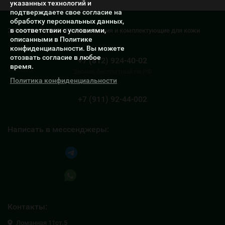
указанных технологий и
подтверждаете свое согласие на
обработку персональных данных,
в соответствии с условиями,
2009-2026 © LEATHER TEL — Химия и комплектующие для кожи
описанными в Политике
конфиденциальности. Вы можете
отозвать согласие в любое
+7 (812) 924-40-02
время.
Звонок бесплатный по РФ
Политика конфиденциальности
+7 (911) 92-44-002
Написать в мессенджеры:
Написать в Telegram
Написать в Whatsapp
Контакты:
Ломанная 11ст.5