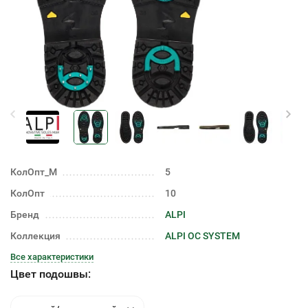
КолОпт_М
5
КолОпт
10
Бренд
ALPI
Коллекция
ALPI OC SYSTEM
Все характеристики
Цвет подошвы: