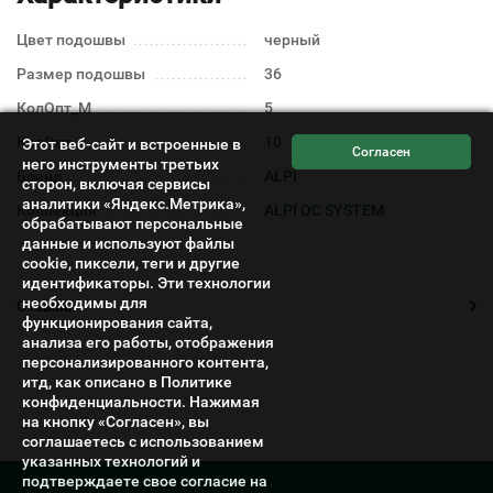
Цвет подошвы
черный
Размер подошвы
36
КолОпт_М
5
КолОпт
10
Этот веб-сайт и встроенные в
него инструменты третьих
Бренд
ALPI
сторон, включая сервисы
аналитики «Яндекс.Метрика»,
Коллекция
ALPI OC SYSTEM
обрабатывают персональные
данные и используют файлы
cookie, пиксели, теги и другие
идентификаторы. Эти технологии
необходимы для
Отзывы
функционирования сайта,
анализа его работы, отображения
персонализированного контента,
итд, как описано в Политике
конфиденциальности. Нажимая
на кнопку «Согласен», вы
соглашаетесь с использованием
указанных технологий и
подтверждаете свое согласие на