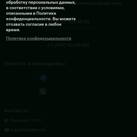
обработку персональных данных,
2009-2026 © LEATHER TEL — Химия и комплектующие для кожи
в соответствии с условиями,
описанными в Политике
конфиденциальности. Вы можете
+7 (812) 924-40-02
отозвать согласие в любое
Звонок бесплатный по РФ
время.
Политика конфиденциальности
+7 (911) 92-44-002
Написать в мессенджеры:
Написать в Telegram
Написать в Whatsapp
Контакты:
Ломанная 11ст.5
support@leather.tel