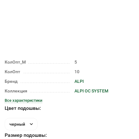
КолОпт_М
5
КолОпт
10
Бренд
ALPI
Коллекция
ALPI OC SYSTEM
Все характеристики
Цвет подошвы:
черный
Размер подошвы: