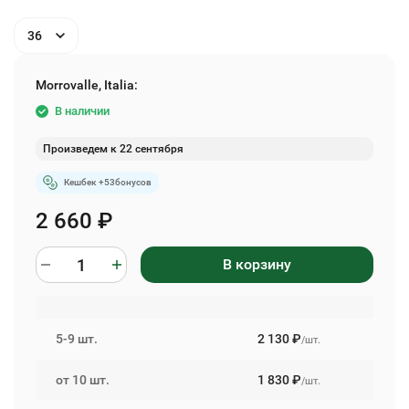
36
Morrovalle, Italia:
В наличии
Произведем к 22 сентября
Кешбек +
53
бонусов
2 660
₽
В корзину
5-9 шт.
2 130
₽
/шт.
от 10 шт.
1 830
₽
/шт.