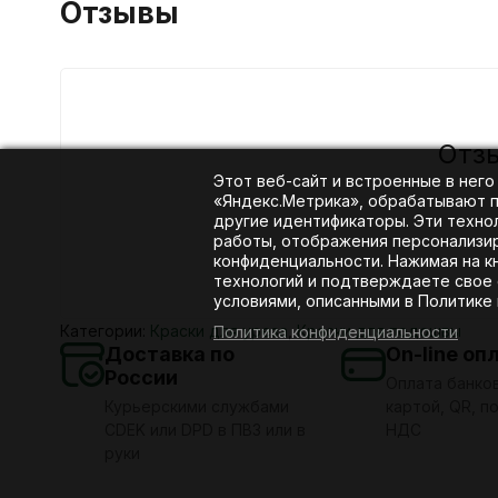
Отзывы
Отз
Этот веб-сайт и встроенные в него
«Яндекс.Метрика», обрабатывают пе
другие идентификаторы. Эти техно
работы, отображения персонализиро
конфиденциальности. Нажимая на к
технологий и подтверждаете свое 
условиями, описанными в Политике
Категории:
Краски для уреза
,
Краски для подошвы
Политика конфиденциальности
Доставка по
On-line оп
России
Оплата банко
Курьерскими службами
картой, QR, по
CDEK или DPD в ПВЗ или в
НДС
руки