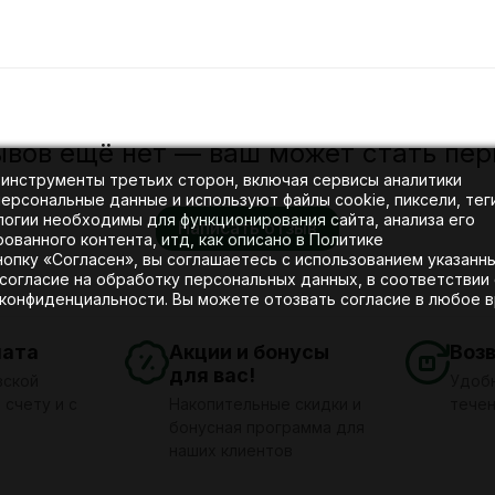
ывов ещё нет — ваш может стать пер
 инструменты третьих сторон, включая сервисы аналитики
рсональные данные и используют файлы cookie, пиксели, тег
логии необходимы для функционирования сайта, анализа его
Написать отзыв
ванного контента, итд, как описано в Политике
нопку «Согласен», вы соглашаетесь с использованием указанн
согласие на обработку персональных данных, в соответствии 
 конфиденциальности. Вы можете отозвать согласие в любое в
лата
Акции и бонусы
Воз
для вас!
вской
Удобн
 счету и с
Накопительные скидки и
течен
бонусная программа для
наших клиентов