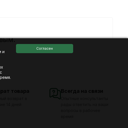
вым.
и и
ых
с
ремя.
врат товара
Всегда на связи
ый возврат в
Опытные консультанты
ие 14 дней
рады ответить на ваши
вопросы в рабочее
время