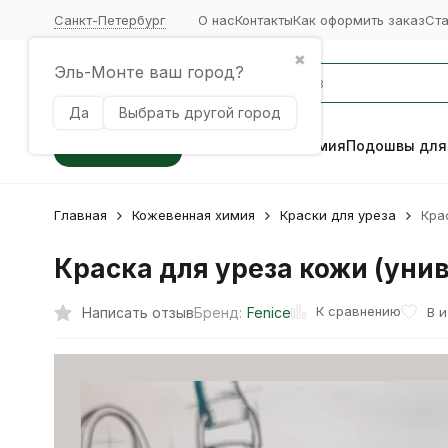
Санкт-Петербург
О нас
Контакты
Как оформить заказ
Ст
✖
Эль-Монте ваш город?
Да
Выбрать другой город
Каталог
Кожевенная химия
Подошвы для
Главная
Кожевенная химия
Краски для уреза
Кра
Краска для уреза кожи (унив
К сравнению
Написать отзыв
В 
Бренд:
Fenice