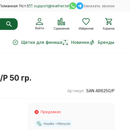
Ломанная 11ст.5
support@leather.tel
Заказать звонок
Войти
Сравнение
Избранное
Корзина
Щетки для финиша
Новинки
Бренды
P 50 гр.
Артикул:
SAN AR6250/P
Предзаказ
Кешбек +
9
бонусов