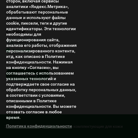
сторон, включая сервисы
аналитики «Яндекс.Метрика»,
обрабатывают персональные
​Женский каблук 922 с набойкой
данные и используют файлы
из ABS и TPU (55 мм)
cookie, пиксели, теги и другие
идентификаторы. Эти технологии
от
230
₽
необходимы для
функционирования сайта,
Кешбек +
5
бонусов
анализа его работы, отображения
В наличии
персонализированного контента,
итд, как описано в Политике
конфиденциальности. Нажимая
Отгрузим к 16 августа
на кнопку «Согласен», вы
соглашаетесь с использованием
В корзину
указанных технологий и
подтверждаете свое согласие на
обработку персональных данных,
в соответствии с условиями,
описанными в Политике
конфиденциальности. Вы можете
отозвать согласие в любое
время.
Политика конфиденциальности
2009-2026 © LEATHER TEL — Химия и комплектующие для кожи