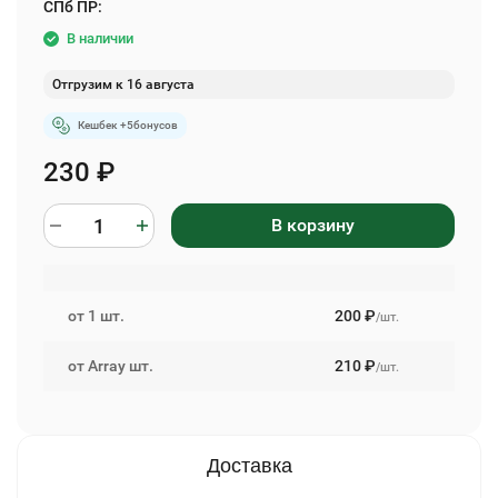
СПб ПР:
В наличии
Отгрузим к 16 августа
Кешбек +
5
бонусов
230
₽
В корзину
от 1 шт.
200
₽
/шт.
от Array шт.
210
₽
/шт.