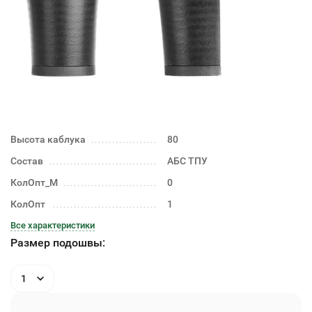
Высота каблука
80
Состав
АБС ТПУ
КолОпт_М
0
КолОпт
1
Все характеристики
Размер подошвы:
1