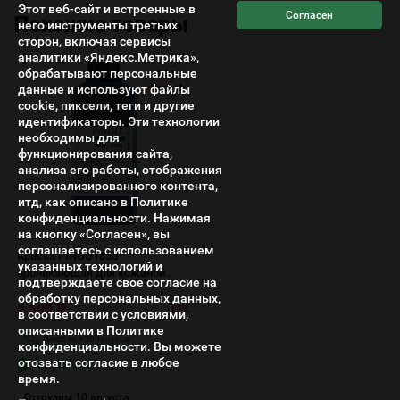
Этот веб-сайт и встроенные в
Похожие товары
него инструменты третьих
сторон, включая сервисы
аналитики «Яндекс.Метрика»,
обрабатывают персональные
001
данные и используют файлы
Neutral
cookie, пиксели, теги и другие
идентификаторы. Эти технологии
необходимы для
функционирования сайта,
анализа его работы, отображения
персонализированного контента,
итд, как описано в Политике
конфиденциальности. Нажимая
на кнопку «Согласен», вы
соглашаетесь с использованием
Краска PINGO1855
указанных технологий и
проникающая для кожаной
подтверждаете свое согласие на
подошвы
обработку персональных данных,
2 500
₽
3 030
₽
-17%
в соответствии с условиями,
описанными в Политике
Кешбек +
50
бонусов
конфиденциальности. Вы можете
отозвать согласие в любое
В наличии
время.
Отгрузим 10 августа