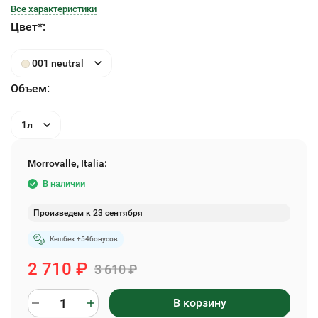
Все характеристики
Цвет*:
001 neutral
Объем:
1л
Morrovalle, Italia:
В наличии
Произведем к 23 сентября
Кешбек +
54
бонусов
2 710
₽
3 610
₽
В корзину