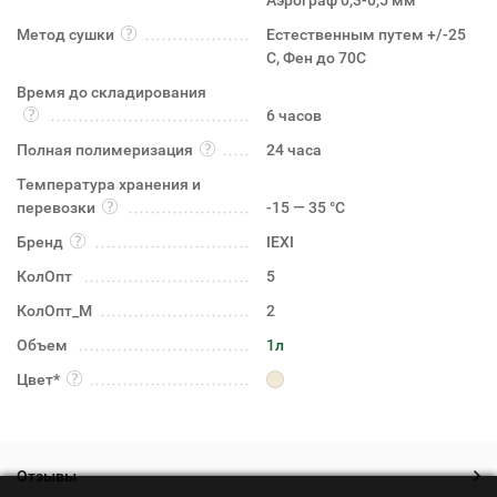
Аэрограф 0,3-0,5 мм
Метод сушки
Естественным путем +/-25
C, Фен до 70С
Время до складирования
6 часов
Полная полимеризация
24 часа
Температура хранения и
перевозки
-15 — 35 °C
Бренд
IEXI
КолОпт
5
КолОпт_М
2
Объем
1л
Цвет*
Отзывы