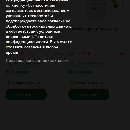
+5 - +35
+5 - +35
на кнопку «Согласен», вы
соглашаетесь с использованием
указанных технологий и
подтверждаете свое согласие на
обработку персональных данных,
TOKO MALL урез кожи
Meltonian Spray M 1L (MATT)
в соответствии с условиями,
описанными в Политике
конфиденциальности. Вы можете
5.0
(8)
отозвать согласие в любое
время.
от
250
₽
от
1 100
₽
350
₽
-29%
1 690
₽
-35%
Политика конфиденциальности
Кешбек +
5
бонусов
Кешбек +
22
бонусов
В наличии
В наличии
Отгрузим 8 августа
Отгрузим 8 августа
В корзину
В корзину