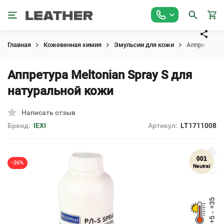
Главная
Кожевенная химия
Эмульсии для кожи
Аппретура M
Аппретура Meltonian Spray S для
натуральной кожи
Написать отзыв
Бренд:
IEXI
Артикул:
LT1711008
001
-26%
Neutral
+5 - +35