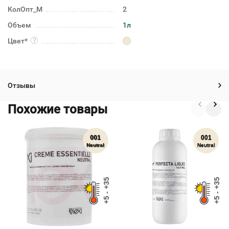
КолОпт_М
2
Объем
1л
Цвет*
Отзывы
Похожие товары
001
001
Neutral
Neutral
+5 - +35
+5 - +35