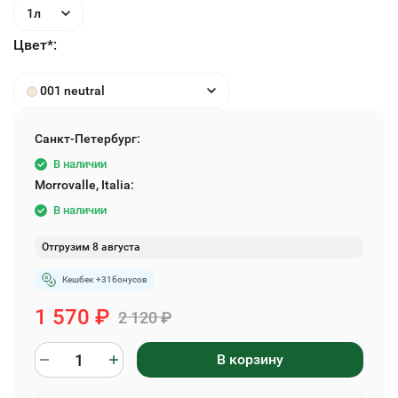
1л
Цвет*:
001 neutral
Санкт-Петербург:
В наличии
Morrovalle, Italia:
В наличии
Отгрузим 8 августа
Кешбек +
31
бонусов
1 570
₽
2 120
₽
В корзину