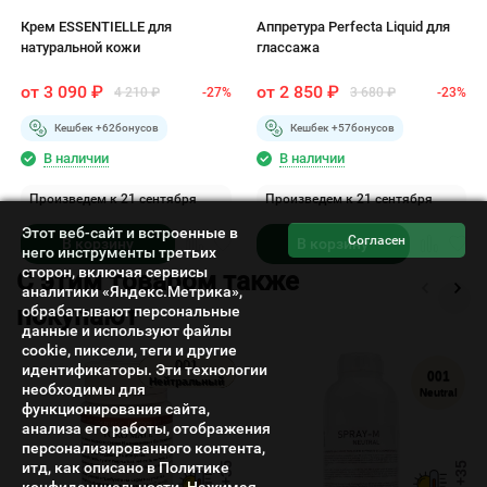
Крем ESSENTIELLE для
Аппретура Perfecta Liquid для
натуральной кожи
глассажа
от
3 090
₽
от
2 850
₽
4 210
₽
-27%
3 680
₽
-23%
Кешбек +
62
бонусов
Кешбек +
57
бонусов
В наличии
В наличии
Произведем к 21 сентября
Произведем к 21 сентября
Этот веб-сайт и встроенные в
В корзину
В корзину
него инструменты третьих
сторон, включая сервисы
C этим товаром также
аналитики «Яндекс.Метрика»,
покупают
обрабатывают персональные
данные и используют файлы
cookie, пиксели, теги и другие
005
004
002
001
идентификаторы. Эти технологии
006 Охра
001
Нейтральный
Золотистый
Черный
Белый
необходимы для
Neutral
функционирования сайта,
анализа его работы, отображения
персонализированного контента,
итд, как описано в Политике
конфиденциальности. Нажимая