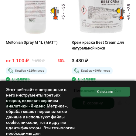
+5 - +35
+5 - +35
Meltonian Spray M 1L (MATT)
Крем краска Best Cream для
натуральной кожи
от
1 100
₽
3 430
₽
1 690
₽
-35%
Кешбек +
22
бонусов
Кешбек +
69
бонусов
В наличии
В наличии
Этот веб-сайт и встроенные в
Отгрузим 10 августа
Произведем к 23 сентября
него инструменты третьих
сторон, включая сервисы
В корзину
В корзину
аналитики «Яндекс.Метрика»,
обрабатывают персональные
данные и используют файлы
cookie, пиксели, теги и другие
идентификаторы. Эти технологии
необходимы для