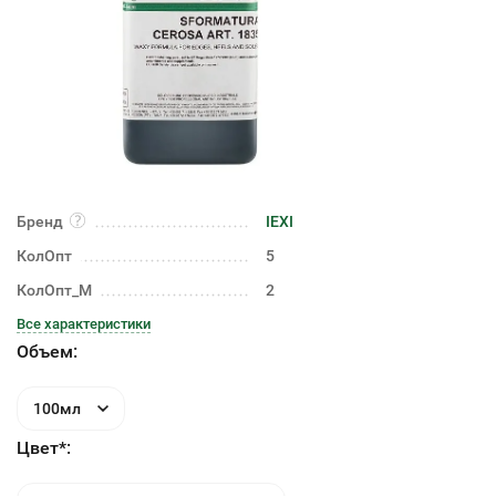
Бренд
IEXI
КолОпт
5
КолОпт_М
2
Все характеристики
Объем:
100мл
Цвет*: