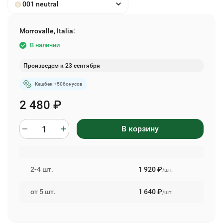
001 neutral
Morrovalle, Italia:
В наличии
Произведем к 23 сентября
Кешбек +
50
бонусов
2 480
₽
В корзину
2-4 шт.
1 920
₽
/шт.
от 5 шт.
1 640
₽
/шт.