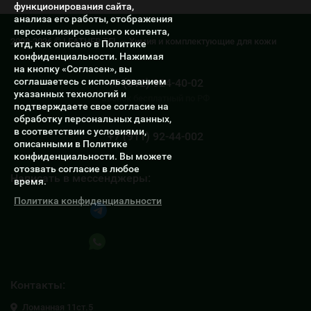
функционирования сайта,
анализа его работы, отображения
персонализированного контента,
2009-2026 © LEATHER TEL — Химия и комплектующие для кожи
итд, как описано в Политике
конфиденциальности. Нажимая
на кнопку «Согласен», вы
соглашаетесь с использованием
+7 (812) 924-40-02
указанных технологий и
Звонок бесплатный по РФ
подтверждаете свое согласие на
обработку персональных данных,
в соответствии с условиями,
+7 (911) 92-44-002
описанными в Политике
конфиденциальности. Вы можете
отозвать согласие в любое
Написать в мессенджеры:
время.
Политика конфиденциальности
Написать в Telegram
Написать в Whatsapp
Контакты:
Ломанная 11ст.5