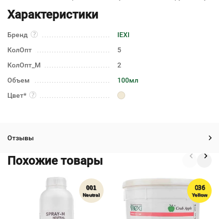
Характеристики
Бренд
IEXI
КолОпт
5
КолОпт_М
2
Объем
100мл
Цвет*
Отзывы
Похожие товары
036
001
Neutral
Yellow