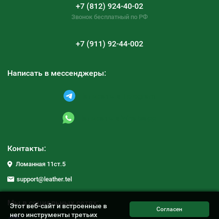
+7 (812) 924-40-02
Звонок бесплатный по РФ
+7 (911) 92-44-002
Написать в мессенджеры:
Написать в Telegram
Написать в Whatsapp
Контакты:
Ломанная 11ст.5
support@leather.tel
Мы в социальных сетях:
Этот веб-сайт и встроенные в
него инструменты третьих